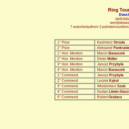
Ring Tou
Dwuch
sędzia/j
werdykt/aw
? autorów/authors 3 państw/countrie
1° Prize
Kazimierz
Strzała
2° Prize
Aleksandr
Pankrati
1° Hon. Mention
Marcin
Banaszek
2° Hon. Mention
Dieter
Müller
3° Hon. Mention
Janusz
Przybyła
4° Hon. Mention
Marcin
Banaszek
1° Commend
Janusz
Przybyła
2° Commend
Leszek
Kąkol
3° Commend
Włodzimierz
Szulc
4° Commend
Gustav
Litwin-Stas
5° Commend
Robert
Grabara