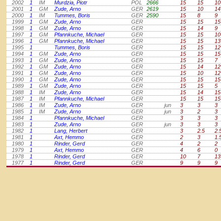
2002
1
IM
Murdzia, Piotr
POL
2666
15
15
10
2001
1
GM
Zude, Arno
GER
2619
15
10
14
2000
1
IM
Tummes, Boris
GER
2590
15
8
9
1999
1
GM
Zude, Arno
GER
0
15
15
15
1998
1
GM
Zude, Arno
GER
0
15
14
9
1997
1
GM
Pfannkuche, Michael
GER
0
15
15
10
1996
1
GM
Pfannkuche, Michael
GER
0
15
15
13
1995
1
Tummes, Boris
GER
0
15
15
12
1994
1
GM
Zude, Arno
GER
0
15
15
15
1993
1
GM
Zude, Arno
GER
0
15
15
7
1992
1
GM
Zude, Arno
GER
0
15
14
12
1991
1
GM
Zude, Arno
GER
0
15
10
12
1990
1
GM
Zude, Arno
GER
0
15
15
15
1989
1
GM
Zude, Arno
GER
0
15
15
5
1988
1
IM
Zude, Arno
GER
0
15
14
15
1987
1
IM
Pfannkuche, Michael
GER
0
15
15
15
1986
1
IM
Zude, Arno
GER
0
jun
3
3
3
1985
1
IM
Zude, Arno
GER
0
jun
3
2
3
1984
1
Pfannkuche, Michael
GER
0
3
3
3
1983
1
Zude, Arno
GER
0
jun
3
3
3
1982
1
Lang, Herbert
GER
0
3
2.5
2.
1981
1
Axt, Hemmo
GER
0
2
3
1.
1980
1
Rinder, Gerd
GER
0
4
2
2
1979
1
Axt, Hemmo
GER
0
4
6
0
1978
1
Rinder, Gerd
GER
0
10
7
13
1977
1
Rinder, Gerd
GER
0
9
9
9