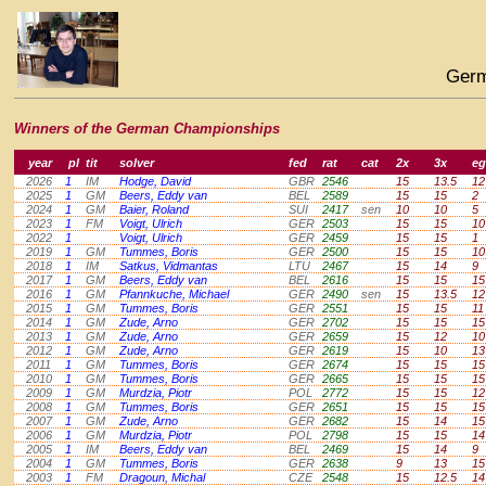
Germ
Winners of the German Championships
year
pl
tit
solver
fed
rat
cat
2x
3x
eg
2026
1
IM
Hodge, David
GBR
2546
15
13.5
12
2025
1
GM
Beers, Eddy van
BEL
2589
15
15
2
2024
1
GM
Baier, Roland
SUI
2417
sen
10
10
5
2023
1
FM
Voigt, Ulrich
GER
2503
15
15
10
2022
1
Voigt, Ulrich
GER
2459
15
15
1
2019
1
GM
Tummes, Boris
GER
2500
15
15
10
2018
1
IM
Satkus, Vidmantas
LTU
2467
15
14
9
2017
1
GM
Beers, Eddy van
BEL
2616
15
15
15
2016
1
GM
Pfannkuche, Michael
GER
2490
sen
15
13.5
12
2015
1
GM
Tummes, Boris
GER
2551
15
15
11
2014
1
GM
Zude, Arno
GER
2702
15
15
15
2013
1
GM
Zude, Arno
GER
2659
15
12
10
2012
1
GM
Zude, Arno
GER
2619
15
10
13
2011
1
GM
Tummes, Boris
GER
2674
15
15
15
2010
1
GM
Tummes, Boris
GER
2665
15
15
15
2009
1
GM
Murdzia, Piotr
POL
2772
15
15
12
2008
1
GM
Tummes, Boris
GER
2651
15
15
15
2007
1
GM
Zude, Arno
GER
2682
15
14
15
2006
1
GM
Murdzia, Piotr
POL
2798
15
15
14
2005
1
IM
Beers, Eddy van
BEL
2469
15
14
9
2004
1
GM
Tummes, Boris
GER
2638
9
13
15
2003
1
FM
Dragoun, Michal
CZE
2548
15
12.5
14